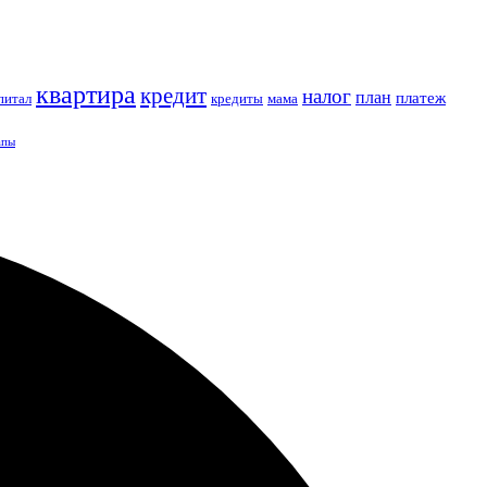
квартира
кредит
налог
план
платеж
питал
кредиты
мама
апы