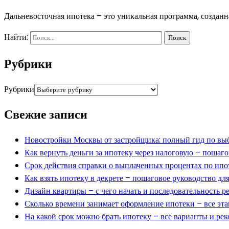
Дальневосточная ипотека – это уникальная программа, создан
Найти:
Рубрики
Рубрики
Свежие записи
Новостройки Москвы от застройщика: полный гид по выб
Как вернуть деньги за ипотеку через налоговую – пошаг
Срок действия справки о выплаченных процентах по ипо
Как взять ипотеку в декрете – пошаговое руководство д
Дизайн квартиры – с чего начать и последовательность ре
Сколько времени занимает оформление ипотеки – все эта
На какой срок можно брать ипотеку – все варианты и ре