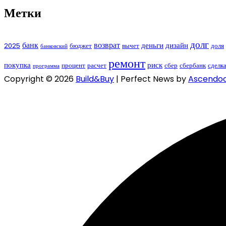
Метки
долг
банк
возврат
деньги
дизайн
2025
бюджет
вычет
доля
банковский
ремонт
покупка
риск
процент
расчет
сбер
сбербанк
сделк
программа
Copyright © 2026
Build&Buy
| Perfect News by
Ascendo