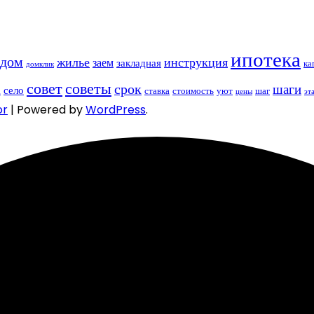
ипотека
дом
жилье
инструкция
заем
закладная
ка
домклик
совет
советы
срок
шаги
село
а
ставка
стоимость
уют
шаг
цены
эт
or
| Powered by
WordPress
.