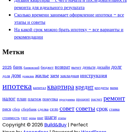
Дизайн квартиры – с чего начать и последовательность
ремонта для идеального результата
Сколько времени занимает оформление ипотеки – все
этапы и советы
На какой срок можно брать ипотеку – все варианты и
рекомендации
Метки
долг
банк
возврат
деньги
дизайн
2025
бюджет
вычет
банковский
дом
жилье
инструкция
заем
закладная
доля
домклик
ипотека
квартира
кредит
капитал
кредиты
мама
ремонт
налог
план
платеж
покупка
процент
расчет
программа
совет
советы
срок
риск
село
сбер
сбербанк
сделка
ставка
шаги
стоимость
уют
шаг
цены
этапы
Copyright © 2026
Build&Buy
| Perfect