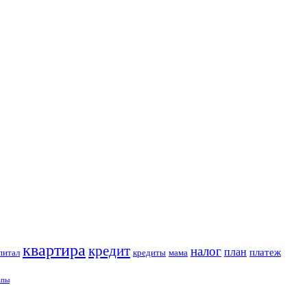
квартира
кредит
налог
план
платеж
питал
кредиты
мама
апы