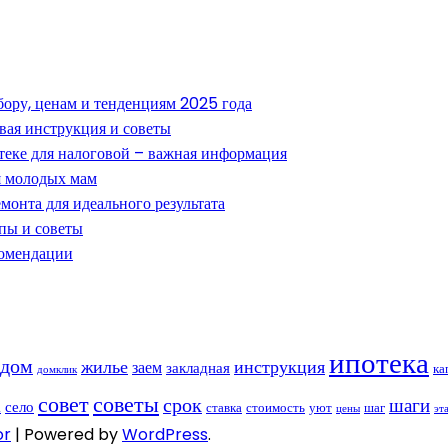
ору, ценам и тенденциям 2025 года
овая инструкция и советы
теке для налоговой – важная информация
ля молодых мам
монта для идеального результата
пы и советы
комендации
ипотека
дом
жилье
инструкция
заем
закладная
ка
домклик
совет
советы
срок
шаги
село
а
ставка
стоимость
уют
шаг
цены
эт
or
| Powered by
WordPress
.