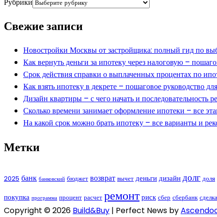
Рубрики
Свежие записи
Новостройки Москвы от застройщика: полный гид по выб
Как вернуть деньги за ипотеку через налоговую – пошаг
Срок действия справки о выплаченных процентах по ипо
Как взять ипотеку в декрете – пошаговое руководство д
Дизайн квартиры – с чего начать и последовательность ре
Сколько времени занимает оформление ипотеки – все эта
На какой срок можно брать ипотеку – все варианты и ре
Метки
долг
банк
возврат
деньги
дизайн
2025
бюджет
вычет
доля
банковский
ремонт
покупка
риск
процент
расчет
сбер
сбербанк
сделк
программа
Copyright © 2026
Build&Buy
| Perfect News by
Ascendo