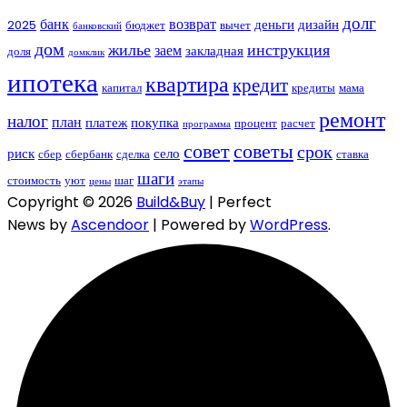
долг
банк
возврат
деньги
дизайн
2025
бюджет
вычет
банковский
дом
жилье
инструкция
заем
закладная
доля
домклик
ипотека
квартира
кредит
капитал
кредиты
мама
ремонт
налог
план
платеж
покупка
процент
расчет
программа
совет
советы
срок
риск
село
сбер
сбербанк
сделка
ставка
шаги
стоимость
уют
шаг
цены
этапы
Copyright © 2026
Build&Buy
| Perfect
News by
Ascendoor
| Powered by
WordPress
.