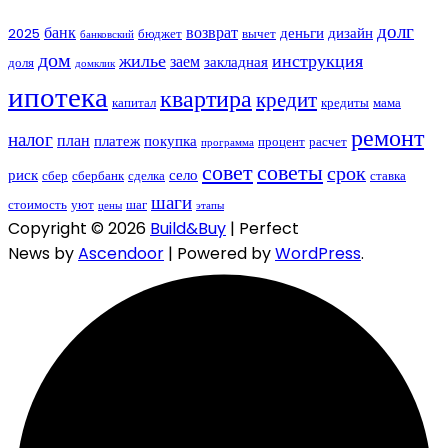
долг
банк
возврат
деньги
дизайн
2025
бюджет
вычет
банковский
дом
жилье
инструкция
заем
закладная
доля
домклик
ипотека
квартира
кредит
капитал
кредиты
мама
ремонт
налог
план
платеж
покупка
процент
расчет
программа
совет
советы
срок
риск
село
сбер
сбербанк
сделка
ставка
шаги
стоимость
уют
шаг
цены
этапы
Copyright © 2026
Build&Buy
| Perfect
News by
Ascendoor
| Powered by
WordPress
.