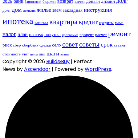
долг
банк
возврат
деньги
дизайн
2025
бюджет
вычет
банковский
дом
жилье
инструкция
заем
закладная
доля
домклик
ипотека
квартира
кредит
капитал
кредиты
мама
ремонт
налог
план
платеж
покупка
процент
расчет
программа
совет
советы
срок
риск
село
сбер
сбербанк
сделка
ставка
шаги
стоимость
уют
шаг
цены
этапы
Copyright © 2026
Build&Buy
| Perfect
News by
Ascendoor
| Powered by
WordPress
.