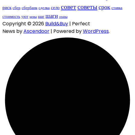
совет
советы
срок
риск
село
сбер
сбербанк
сделка
ставка
шаги
стоимость
уют
шаг
цены
этапы
Copyright © 2026
Build&Buy
| Perfect
News by
Ascendoor
| Powered by
WordPress
.