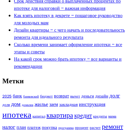
Срок действия справки о выплаченных процентах по
ипотеке для налоговой – важная информация
Как взять ипотеку в декрете – пошаговое руководство
для молодых мам
Дизайн квартиры – с чего начать и последовательность
ремонта для идеального результата
Сколько времени занимает оформление ипотеки – все
этапы и советы
На какой срок можно брать ипотеку – все варианты и
рекомендации
Метки
долг
банк
возврат
деньги
дизайн
2025
бюджет
вычет
банковский
дом
жилье
инструкция
заем
закладная
доля
домклик
ипотека
квартира
кредит
капитал
кредиты
мама
ремонт
налог
план
платеж
покупка
процент
расчет
программа