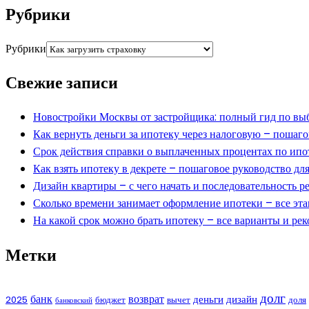
Рубрики
Рубрики
Свежие записи
Новостройки Москвы от застройщика: полный гид по выб
Как вернуть деньги за ипотеку через налоговую – пошаг
Срок действия справки о выплаченных процентах по ипо
Как взять ипотеку в декрете – пошаговое руководство д
Дизайн квартиры – с чего начать и последовательность ре
Сколько времени занимает оформление ипотеки – все эта
На какой срок можно брать ипотеку – все варианты и ре
Метки
долг
банк
возврат
деньги
дизайн
2025
бюджет
вычет
доля
банковский