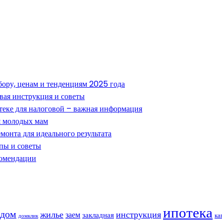
ору, ценам и тенденциям 2025 года
овая инструкция и советы
теке для налоговой – важная информация
ля молодых мам
монта для идеального результата
пы и советы
комендации
ипотека
дом
жилье
инструкция
заем
закладная
ка
домклик