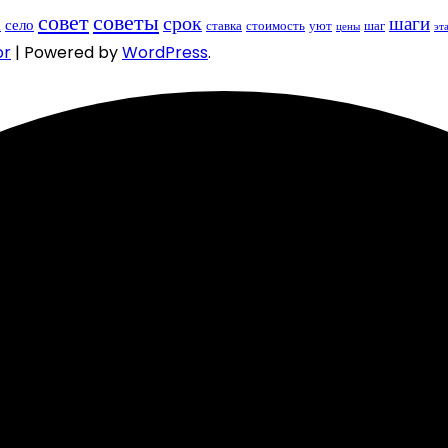
совет
советы
срок
шаги
село
а
ставка
стоимость
уют
шаг
цены
эт
or
| Powered by
WordPress
.