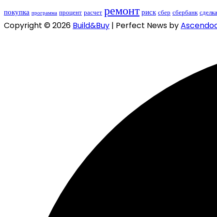
ремонт
покупка
риск
процент
расчет
сбер
сбербанк
сделк
программа
Copyright © 2026
Build&Buy
| Perfect News by
Ascendo