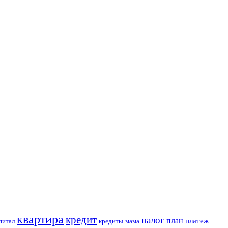
квартира
кредит
налог
план
платеж
питал
кредиты
мама