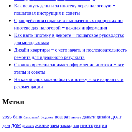
Как вернуть деньги за ипотеку через налоговую –
пошаговая инструкция и советы
Срок действия справки о выплаченных процентах по
ипотеке для налоговой – важная информация
Как взять ипотеку в декрете – пошаговое руководство
для молодых мам
Дизайн квартиры – с чего начать и последовательность
ремонта для идеального результата
Сколько времени занимает оформление ипотеки – все
этапы и советы
На какой срок можно брать ипотеку – все варианты и
рекомендации
Метки
долг
банк
возврат
деньги
дизайн
2025
бюджет
вычет
банковский
дом
жилье
инструкция
заем
закладная
доля
домклик