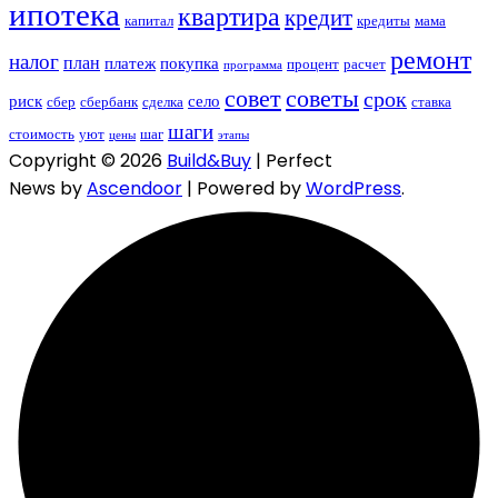
ипотека
квартира
кредит
капитал
кредиты
мама
ремонт
налог
план
платеж
покупка
процент
расчет
программа
совет
советы
срок
риск
село
сбер
сбербанк
сделка
ставка
шаги
стоимость
уют
шаг
цены
этапы
Copyright © 2026
Build&Buy
| Perfect
News by
Ascendoor
| Powered by
WordPress
.