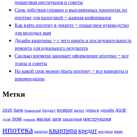
пошаговая инструкция и советы
Срок действия справки о выплаченных процентах по
ипотеке для налоговой – важная информация
Как взять ипотеку в декрете – пошаговое руководство
для молодых мам
Дизайн квартиры – с чего начать и последовательность
ремонта для идеального результата
Сколько времени занимает оформление ипотеки – все
этапы и советы
На какой срок можно брать ипотеку – все варианты и
рекомендации
Метки
долг
банк
возврат
деньги
дизайн
2025
бюджет
вычет
банковский
дом
жилье
инструкция
заем
закладная
доля
домклик
ипотека
квартира
кредит
капитал
кредиты
мама