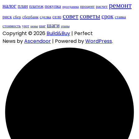
ремонт
налог
план
платеж
покупка
процент
расчет
программа
совет
советы
срок
риск
село
сбер
сбербанк
сделка
ставка
шаги
стоимость
уют
шаг
цены
этапы
Copyright © 2026
Build&Buy
| Perfect
News by
Ascendoor
| Powered by
WordPress
.