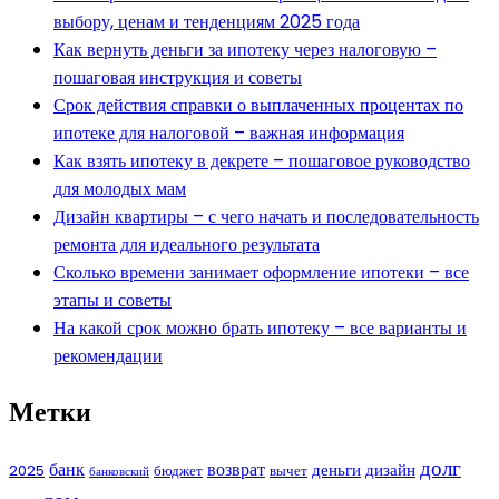
выбору, ценам и тенденциям 2025 года
Как вернуть деньги за ипотеку через налоговую –
пошаговая инструкция и советы
Срок действия справки о выплаченных процентах по
ипотеке для налоговой – важная информация
Как взять ипотеку в декрете – пошаговое руководство
для молодых мам
Дизайн квартиры – с чего начать и последовательность
ремонта для идеального результата
Сколько времени занимает оформление ипотеки – все
этапы и советы
На какой срок можно брать ипотеку – все варианты и
рекомендации
Метки
долг
банк
возврат
деньги
дизайн
2025
бюджет
вычет
банковский