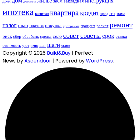
дом
жилье
инструкция
заем
закладная
доля
домклик
ипотека
квартира
кредит
капитал
кредиты
мама
ремонт
налог
план
платеж
покупка
процент
расчет
программа
совет
советы
срок
риск
село
сбер
сбербанк
сделка
ставка
шаги
стоимость
уют
шаг
цены
этапы
Copyright © 2026
Build&Buy
| Perfect
News by
Ascendoor
| Powered by
WordPress
.