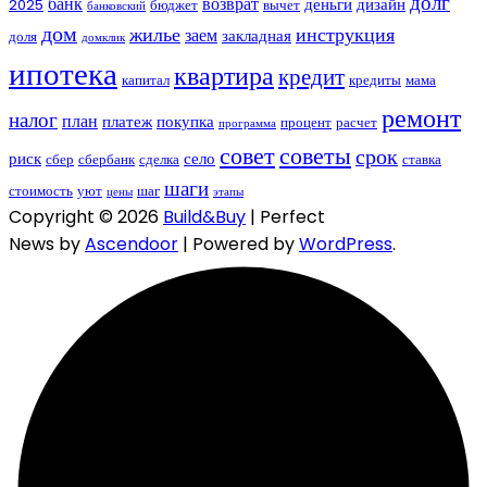
долг
банк
возврат
деньги
дизайн
2025
бюджет
вычет
банковский
дом
жилье
инструкция
заем
закладная
доля
домклик
ипотека
квартира
кредит
капитал
кредиты
мама
ремонт
налог
план
платеж
покупка
процент
расчет
программа
совет
советы
срок
риск
село
сбер
сбербанк
сделка
ставка
шаги
стоимость
уют
шаг
цены
этапы
Copyright © 2026
Build&Buy
| Perfect
News by
Ascendoor
| Powered by
WordPress
.