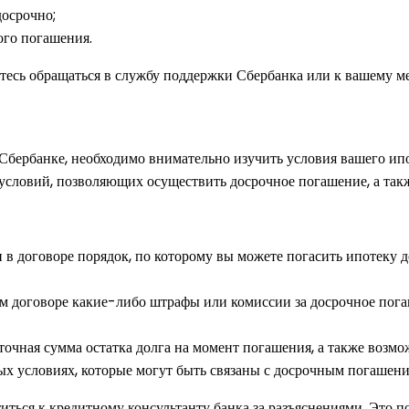
досрочно;
ого погашения.
йтесь обращаться в службу поддержки Сбербанка или к вашему м
Сбербанке, необходимо внимательно изучить условия вашего ип
 условий, позволяющих осуществить досрочное погашение, а та
 в договоре порядок, по которому вы можете погасить ипотеку 
м договоре какие-либо штрафы или комиссии за досрочное пога
 точная сумма остатка долга на момент погашения, а также возм
условиях, которые могут быть связаны с досрочным погашением
титься к кредитному консультанту банка за разъяснениями. Это 